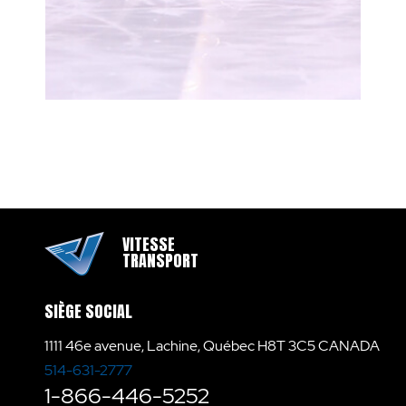
VITESSE
TRANSPORT
SIÈGE SOCIAL
1111 46e avenue, Lachine, Québec H8T 3C5 CANADA
514-631-2777
1-866-446-5252