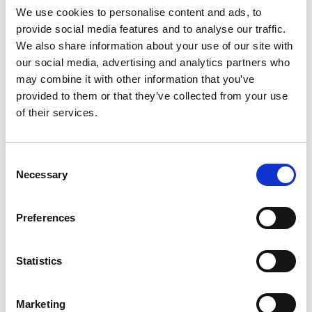
We use cookies to personalise content and ads, to
provide social media features and to analyse our traffic.
We also share information about your use of our site with
our social media, advertising and analytics partners who
may combine it with other information that you’ve
provided to them or that they’ve collected from your use
of their services.
C
Necessary
o
n
s
Preferences
e
n
t
Statistics
S
e
Marketing
l