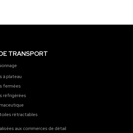
 DE TRANSPORT
mionnage
 à plateau
s fermées
 réfrigérées
rmaceutique
toiles rétractables
ialisées aux commerces de détail