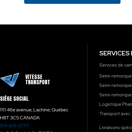
SERVICES
Services de ca
VITESSE
Semi-remorques
TRANSPORT
Semi-remorque
Semi-remorques
SIÈGE SOCIAL
Logistique Pha
1111 46e avenue, Lachine, Québec
Transport avec 
H8T 3C5 CANADA
514-631-2777
Livraisons spéc