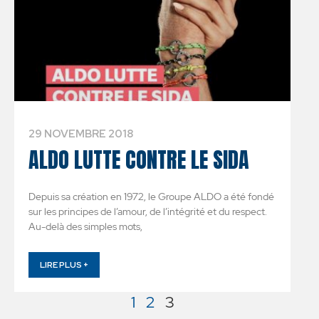
29 NOVEMBRE 2018
ALDO LUTTE CONTRE LE SIDA
Depuis sa création en 1972, le Groupe ALDO a été fondé
sur les principes de l’amour, de l’intégrité et du respect.
Au-delà des simples mots,
LIRE PLUS +
1
2
3