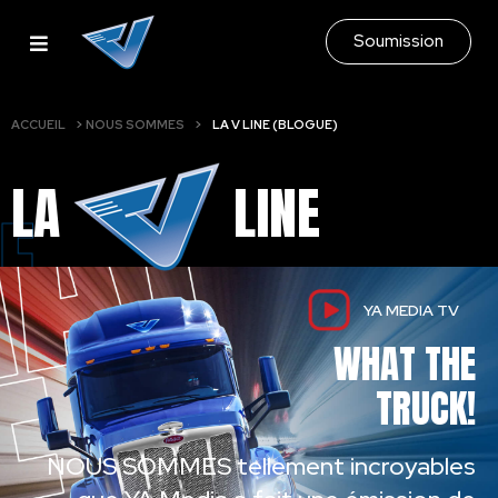
Soumission
ACCUEIL
>
NOUS SOMMES
>
LA V LINE (BLOGUE)
LA
LINE
E
YA MEDIA TV
WHAT THE
TRUCK!
NOUS SOMMES tellement incroyables