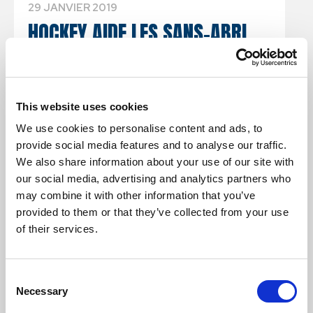
29 JANVIER 2019
HOCKEY AIDE LES SANS-ABRI
Fondé en 1996 par le président et PDG Gary Scullion,
ainsi qu’un groupe de gens d’affaires de Toronto qui ont
transformé un tournoi industriel en
This website uses cookies
We use cookies to personalise content and ads, to
LIRE PLUS +
provide social media features and to analyse our traffic.
We also share information about your use of our site with
our social media, advertising and analytics partners who
may combine it with other information that you’ve
provided to them or that they’ve collected from your use
OEUVRES DE BIENFAISANCE
of their services.
C
Necessary
o
n